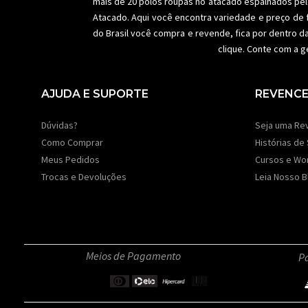
mais de 20 polos roupas no atacado espalhados pel
Atacado. Aqui você encontra variedade e preço de 
do Brasil você compra e revende, fica por dentro d
clique. Conte com a g
AJUDA E SUPORTE
REVENC
Dúvidas?
Seja uma Re
Como Comprar
Histórias de
Meus Pedidos
Cursos e Wo
Trocas e Devoluções
Leia Nosso B
Meios de Pagamento
Pa