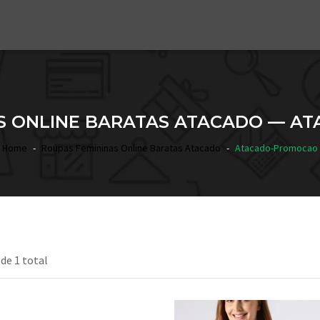
S ONLINE BARATAS ATACADO — 
Home
Roupas Femininas Online Baratas Atacado
Atacado-Promocao
 de 1 total