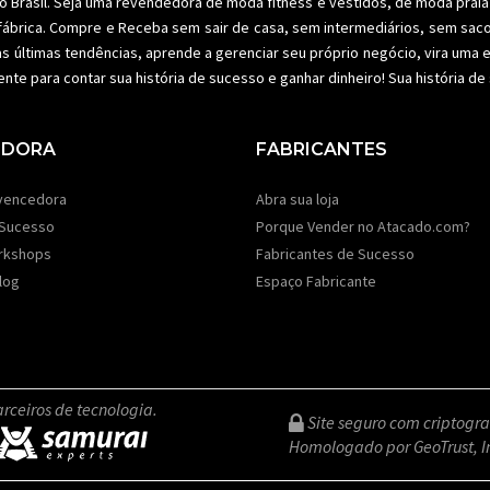
o Brasil. Seja uma revendedora de
moda fitness
e vestidos, de moda praia 
fábrica. Compre e Receba sem sair de casa, sem intermediários, sem sac
as últimas tendências, aprende a gerenciar seu próprio negócio, vira um
ente para contar sua história de sucesso e ganhar dinheiro! Sua história d
EDORA
FABRICANTES
vencedora
Abra sua loja
 Sucesso
Porque Vender no Atacado.com?
rkshops
Fabricantes de Sucesso
log
Espaço Fabricante
rceiros de tecnologia.
Site seguro com criptogra
Homologado por GeoTrust, I