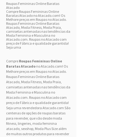
Roupas Femininas Online Baratas
Atacado
Compre Roupas Femininas Online
Baratas Atacado no Atacado.com! Os
Melhore preços em Roupas no Atacado.
Roupas Femininas Online Baratas
Atacado, Moda Fitness, Moda Praia,
camisetas antenadas nas tendências da
Moda Feminina e Masculina no
Atacado.com. Roupas no Atacado com
preço de Fábrica e qualidade garantida!
Seja uma
Compre
Roupas Femininas Online
Baratas Atacado
no Atacado.com! Os
Melhore preços em Roupas no Atacado.
Roupas Femininas Online Baratas
Atacado,
Moda Fitness
,
Moda Praia
,
camisetas antenadas nas tendências da
Moda Feminina
e
Masculina
no
Atacado.com. Roupas no Atacado com
preço de Fábrica e qualidade garantida!
Seja uma revendedora Atacado.com São
centenas de opções de roupas baratas
para revender, que vão desde moda
fitness, lingeries, moda feminina
atacado, sexshop, Moda Plus Size além
de muitos outros produtos para revender