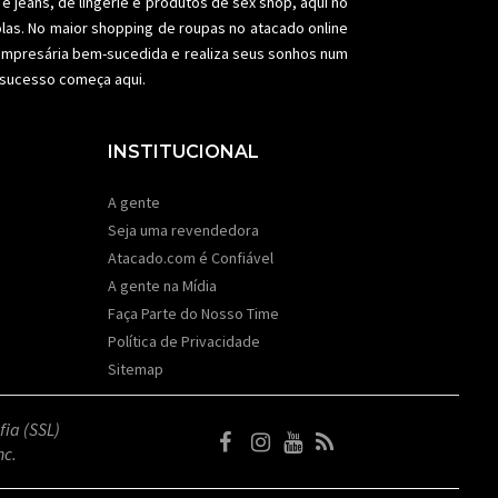
e jeans, de lingerie e produtos de sex shop, aqui no
olas. No maior shopping de
roupas no atacado
online
a empresária bem-sucedida e realiza seus sonhos num
e sucesso começa aqui.
INSTITUCIONAL
A gente
Seja uma revendedora
Atacado.com é Confiável
A gente na Mídia
Faça Parte do Nosso Time
Política de Privacidade
Sitemap
fia (SSL)
nc.