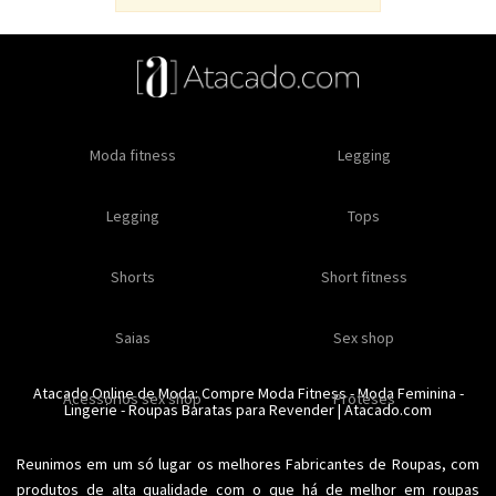
Oleos e cremes
Moda fitness
Masculino
Moda masculino
Comestiveis
Legging
Especial natal
Toda loja
Moda masculina
Legging
Kits
Moda intima masculina
Lançamentos
Tops
Feminino
Moda feminina
Acessórios masculinos
Ofertas
Shorts
Roupas para revender
Short fitness
Moda íntima
Moda feminina
Moda íntima
Calcinhas
Saias
Sex shop
Soutiens
Moda fitness
Moda praia
Atacado Online de Moda: Compre
Moda Fitness
-
Moda Feminina
-
Acessorios sex shop
Conjuntos
Modeladores
Proteses
Lingerie
Plus size
-
Roupas Baratas para Revender
Acessórios femininos
| Atacado.com
Reunimos em um só lugar os melhores
Fabricantes de Roupas
, com
produtos de alta qualidade com o que há de melhor em roupas