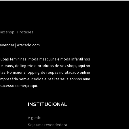
ender
sex shop
nhas
Soutiens
Proteses
Conjuntos
Modeladores
aia
Plus size
Acessórios femininos
Revender
| Atacado.com
oupas femininas,
moda masculina
e moda infantil nos
e jeans, de lingerie e produtos de sex shop, aqui no
olas. No maior shopping de
roupas no atacado
online
a empresária bem-sucedida e realiza seus sonhos num
e sucesso começa aqui.
INSTITUCIONAL
A gente
Seja uma revendedora