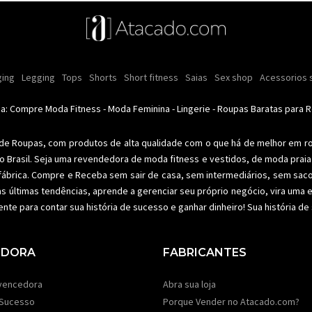
ulina
s e cremes
ing
Legging
Moda intima masculina
Comestiveis
Tops
Shorts
Kits
Short fitness
Acessórios masculinos
Lançamentos
Saias
Ofertas
Sex shop
Moda íntima
Roupas para rev
Acessorios 
Calci
nino
Moda feminina
Moda feminina
Moda íntima
Moda fitness
Moda pr
da: Compre
Moda Fitness
-
Moda Feminina
-
Lingerie
-
Roupas Baratas para 
 de Roupas
, com produtos de alta qualidade com o que há de melhor em r
o Brasil. Seja uma revendedora de
moda fitness
e vestidos, de moda praia 
fábrica. Compre e Receba sem sair de casa, sem intermediários, sem sac
as últimas tendências, aprende a gerenciar seu próprio negócio, vira um
ente para contar sua história de sucesso e ganhar dinheiro! Sua história d
EDORA
FABRICANTES
vencedora
Abra sua loja
 Sucesso
Porque Vender no Atacado.com?