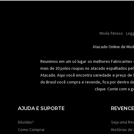
Masculino
Moda masculino
Moda fitness
Moda masc
Oleo
Legg
Especial natal
Toda loja
Femi
Atacado Online de Mo
Reunimos em um só lugar os melhores
Fabricantes
mais de 20 polos roupas no atacado espalhados pel
Atacado. Aqui você encontra variedade e preço de 
do Brasil você compra e revende, fica por dentro d
clique. Conte com a g
AJUDA E SUPORTE
REVENC
Dúvidas?
Seja uma Re
Como Comprar
Histórias de