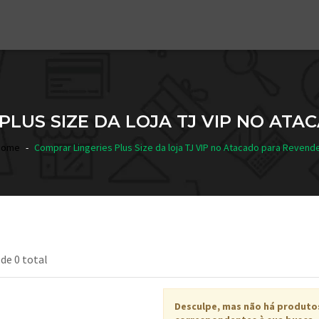
PLUS SIZE DA LOJA TJ VIP NO AT
Home
Comprar Lingeries Plus Size da loja TJ VIP no Atacado para Revend
 de 0 total
Desculpe, mas não há produto