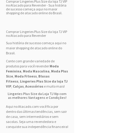
Comprar Lingeries Plus Size da loja TJ VIP
no Atacado para Revender - Sua história
de sucesso começa aqui no maior
shopping de atacado online do Brasil.
Comprar Lingeries Plus Size da loja TJ VIP
no Atacado para Revender
Sua história de sucesso começa aqui no
maior shopping de atacado online do
Brasil.
Conte com grande variedade de
produtos para você revender
Moda
Feminina
,
Moda Masculina
,
Moda Plus
Size
,
Moda Fitness
,
Blusas
Fitness
,
Lingeries Plus Size da loja TJ
VIP
,
Calças
,
Acessórios
e muito mais!
Lingeries Plus Size da Loja TJ Vip com
as melhores Vantagens e Condições!
Aqui no Atacado.com você fica por
dentro das últimas tendências, sem sair
de casa, sem intermediários e sem
sacolas. Seja uma revendedora e
conquiste sua independência financeira!