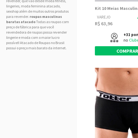
revender, que vão desde moda fitness,
lingeries, moda feminina atacado,
sexshop além de muitos outros produtos
para revender.
roupas masculinas
VAREJO
baratas atacado
Todas as roupas com
R$ 63,96
preço de fábrica para que você
revendedora de roupas possa revender
+31 po
lingerie e moda com o maior lucro
no
Club
possível! Atacado de Roupas no Brasil
possui o preço mais barato da internet.
COMPRA