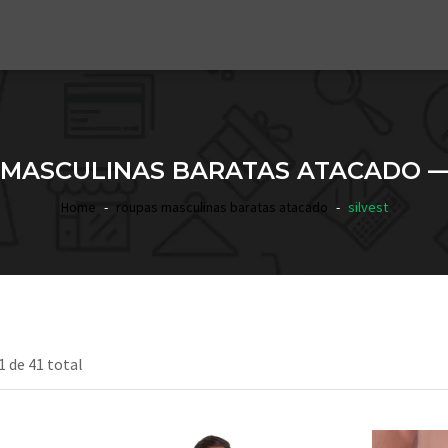
MASCULINAS BARATAS ATACADO —
Home
roupas masculinas baratas atacado
silvest
1 de 41 total