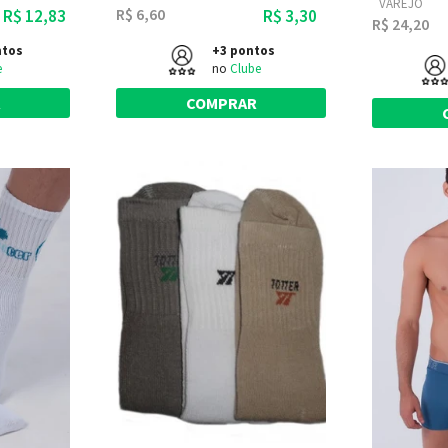
VAREJO
R$ 6,60
R$ 12,83
R$ 3,30
R$ 24,20
ntos
+3 pontos
e
no
Clube
R
COMPRAR