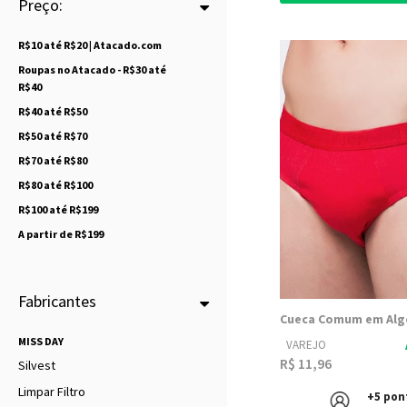
Preço:
R$10 até R$20 | Atacado.com
Roupas no Atacado - R$30 até
R$40
R$40 até R$50
R$50 até R$70
R$70 até R$80
R$80 até R$100
R$100 até R$199
A partir de R$199
Fabricantes
MISS DAY
VAREJO
R$ 11,96
Silvest
Limpar Filtro
+5 pon