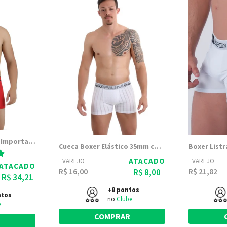
Kit com 5 Cuecas Box Importadas SPORTS | Boxer Confortavel
Cueca Boxer Elástico 35mm com forro duplo | Box Estilo
ATACADO
VAREJO
VAREJO
ATACADO
R$ 16,00
R$ 21,82
R$ 8,00
R$ 34,21
+8 pontos
ntos
no
Clube
e
COMPRAR
R