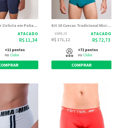
Cueca Boxer Ciclista em Poliamida com Elástico de 40mm | 5560
Kit 10 Cuecas Tradicional Microfibra Slip de elástico 40mm
ATACADO
ATACADO
VAREJO
R$ 171,12
R$ 11,34
R$ 72,73
+11 pontos
+72 pontos
no
Clube
no
Clube
COMPRAR
COMPRAR