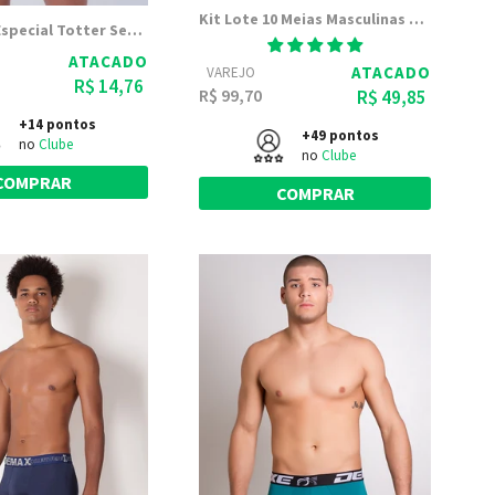
Kit Lote 10 Meias Masculinas de Cano Longo - Meias Totter
Cueca Box Especial Totter Sem desenhos em Poliamida | Boxer Premium
ATACADO
ATACADO
VAREJO
R$ 14,76
R$ 99,70
R$ 49,85
+14 pontos
+49 pontos
no
Clube
no
Clube
COMPRAR
COMPRAR