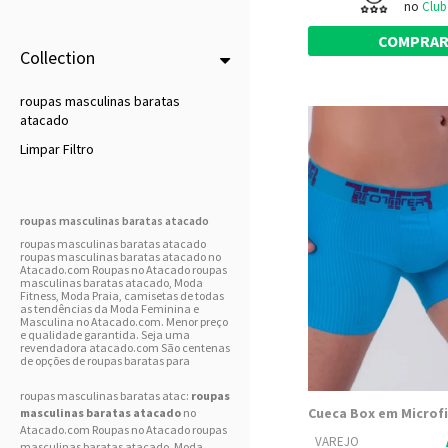
no
Club
COMPRA
Collection
roupas masculinas baratas
atacado
Limpar Filtro
roupas masculinas baratas atacado
roupas masculinas baratas atacado
roupas masculinas baratas atacado no
Atacado.com Roupas no Atacado roupas
masculinas baratas atacado, Moda
Fitness, Moda Praia, camisetas de todas
as tendências da Moda Feminina e
Masculina no Atacado.com. Menor preço
e qualidade garantida. Seja uma
revendadora atacado.com São centenas
de opções de roupas baratas para
roupas masculinas baratas atac:
roupas
masculinas baratas atacado
no
Atacado.com Roupas no Atacado roupas
VAREJO
masculinas baratas atacado,
Moda