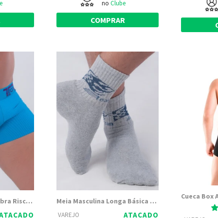
e
no
Clube
R
COMPRAR
Cueca Box em Microfibra Risca de Giz (poliamida) e elást. 35mm | Totter8023
Meia Masculina Longa Básica em Algodão 179
ATACADO
ATACADO
VAREJO