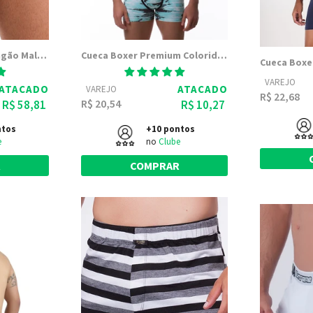
Kit 5 Cueca Boxer Sungão Malha Algodão - Sungão Cotton Liso
Cueca Boxer Premium Colorida | 26502
VAREJO
ATACADO
ATACADO
VAREJO
R$ 22,68
R$ 20,54
R$ 58,81
R$ 10,27
ntos
+10 pontos
e
no
Clube
R
COMPRAR