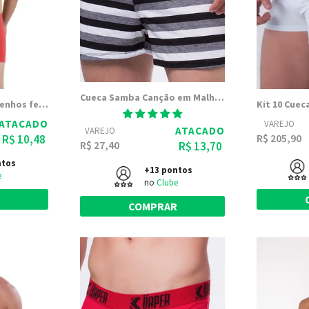
Cueca Samba Canção em Malha com Elástico no Cós | 1701
Cueca Boxer Sem desenhos feita em Algodão | Totter 8047
ATACADO
VAREJO
ATACADO
VAREJO
R$ 205,90
R$ 10,48
R$ 27,40
R$ 13,70
ntos
+13 pontos
e
no
Clube
R
COMPRAR