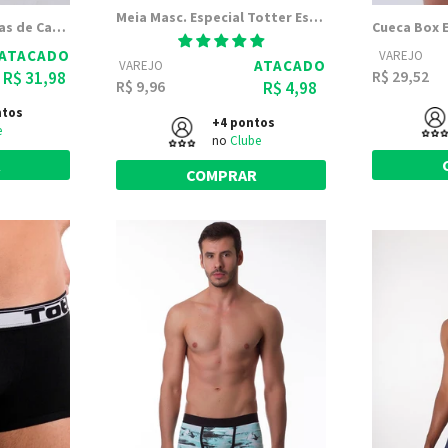
Meia Masc. Especial Totter Esporte Cano Longo 8080
Kit 10 Meias Masculinas de Cano Longo - W.S Meias
ATACADO
VAREJO
ATACADO
VAREJO
R$ 29,52
R$ 31,98
R$ 9,96
R$ 4,98
ntos
+4 pontos
e
no
Clube
R
COMPRAR