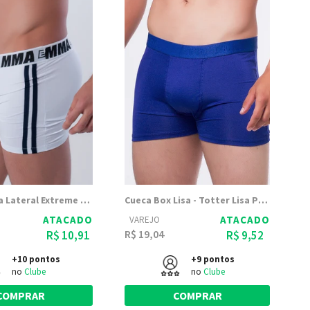
Boxer Listra Lateral Extreme Elástico 35mm
Cueca Box Lisa - Totter Lisa Poliéster 8041
ATACADO
ATACADO
VAREJO
R$ 19,04
R$ 10,91
R$ 9,52
+10 pontos
+9 pontos
no
Clube
no
Clube
COMPRAR
COMPRAR