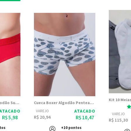
Cueca Comum em Algodão Suedine | Totter 8003
Cueca Boxer Algodão Penteado | Totter 8019
ATACADO
ATACADO
VAREJO
VAREJO
R$ 20,94
R$ 5,98
R$ 10,47
R$ 115,30
tos
+10 pontos