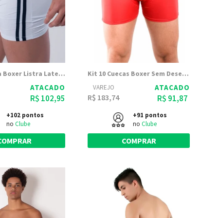
Kit 10 Cueca Boxer Listra Lateral Microfibra | Neymar
Kit 10 Cuecas Boxer Sem Desenho com Elástico 35mm | Totter 8041
ATACADO
ATACADO
VAREJO
R$ 183,74
R$ 102,95
R$ 91,87
+102 pontos
+91 pontos
no
Clube
no
Clube
COMPRAR
COMPRAR