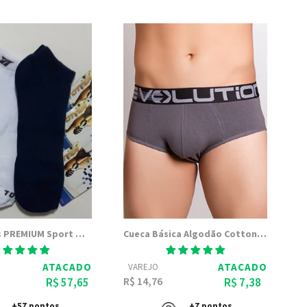
Kit 10 Meias PREMIUM Sport Masc. Sapatilha - Meias Totter
Cueca Básica Algodão Cotton Tradicional Slip - SuperCotton
ATACADO
ATACADO
VAREJO
R$ 14,76
R$ 57,65
R$ 7,38
+57 pontos
+7 pontos