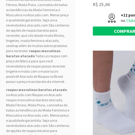
R$ 25,66
Fitness
,
Moda Praia
, camisetas de todas
as tendências da
Moda Feminina
e
+12 po
Masculina
no Atacado.com. Menor preço
e qualidade garantida. Seja uma
no
Club
revendadora atacado.com São centenas
COMPRA
de opções de roupas baratas para
revender, que vão desde moda fitness,
lingeries, moda feminina atacado,
sexshop além de muitos outros produtos
para revender.
roupas masculinas
baratas atacado
Todas as roupas com
preço de fábrica para que você
revendedora de roupas possa revender
lingerie e moda com o maior lucro
possível! Atacado de Roupas no Brasil
possui o preço mais barato da internet.
roupas masculinas baratas atacado
no Atacado.com Roupas no Atacado
roupas masculinas baratas atacado,
Moda Fitness
,
Moda Praia
, camisetas de
todas as tendências da
Moda Feminina
e
Masculina
no Atacado.com. Menor preço
e qualidade garantida. Seja uma
revendadora atacado.com São centenas
de opções de roupas baratas para