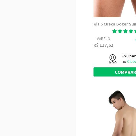
VAREJO
R$ 117,62
+58 po
no
Club
COMPRA