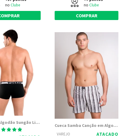
no
Clube
no
Clube
COMPRAR
COMPRAR
Cueca Box Algodão Sungão Lisa | Totter 8031
Cueca Samba Canção em Algodão da Totter
ATACADO
VAREJO